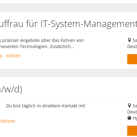
ffrau für IT-System-Management
ng präziser Angebote über das Führen von
Sa
euesten Technologien. Zusätzlich...
Deut
- Vollzeit
m/w/d)
· Du bist täglich in direktem Kontakt mit
Sa
Deut
Hy
Vollzeit