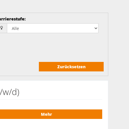
arrierestufe
:
Zurücksetzen
/w/d)
Mehr