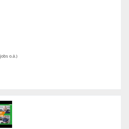
obs o.ä.)