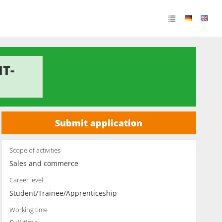
IT-
Submit application
Scope of activities
Sales and commerce
Career level
Student/Trainee/Apprenticeship
Working time